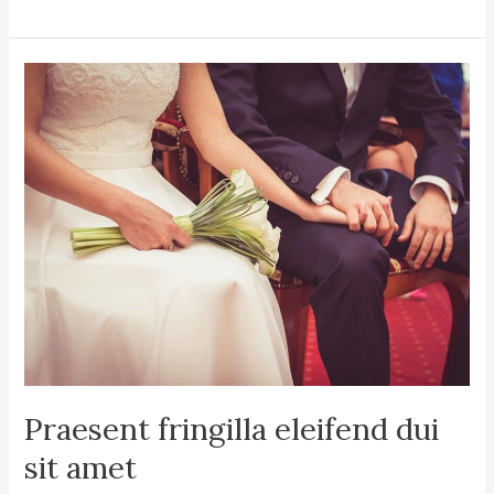
Praesent
fringilla
eleifend
dui
sit
amet
Praesent fringilla eleifend dui
sit amet